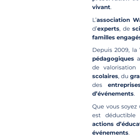
vivant
.
L’
association W
d’
experts
, de
sc
familles engagé
Depuis 2009, la
pédagogiques
a
de valorisation
scolaires
, du
gra
des
entreprise
d’événements
.
Que vous soyez
est déductible
actions d’éducat
événements
.