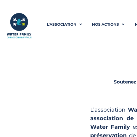
Aller
au
L’ASSOCIATION
NOS ACTIONS
contenu
Soutenez 
L’association
Wa
association de 
Water Family
es
préservation
de 