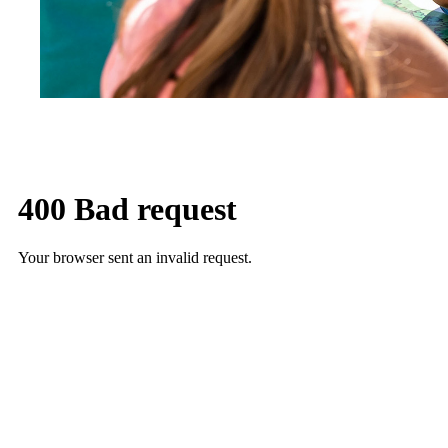
Or by
rolex replica