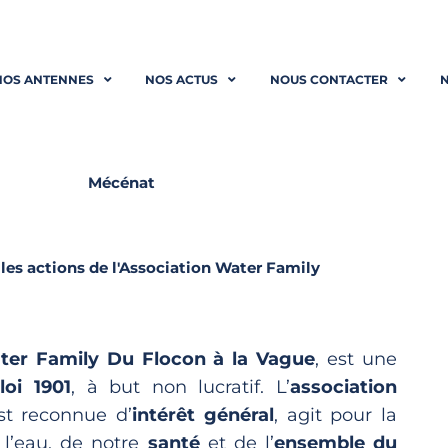
NOS ANTENNES
NOS ACTUS
NOUS CONTACTER
N
Mécénat
les actions de l'Association Water Family
ter Family Du Flocon à la Vague
, est une
loi 1901
, à but non lucratif.
L’
association
t reconnue d’
intérêt général
, agit pour la
l’eau, de notre
santé
et de l’
ensemble du