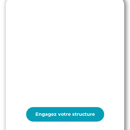
Formations et
Accompagnements
Pour les entreprises, les collectivités, les
organisateurs.trices d’événements et les
particuliers
Engagez votre structure