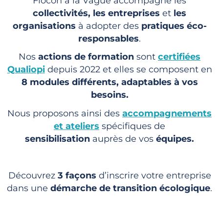
Flocon à la Vague
accompagne
les
collectivités, les entreprises
et
les
organisations
à adopter des
pratiques
éco-
responsables
.
Nos
actions de formation
sont
certifiées
Qualiopi
depuis 2022 et elles
se composent en
8 modules différents, adaptables à vos
besoins.
N
ous proposons ainsi des
accompagnements
et ateliers
spécifiques de
sensibilisation
auprès de vos
équipes.
Découvrez
3 façons
d’inscrire votre entreprise
dans une
démarche de transition écologique
.