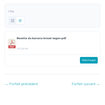
1 file
Recette du banana bread vegan.pdf
412.28 KB
Télécharger
←
Forfait précédent
Forfait suivant
→