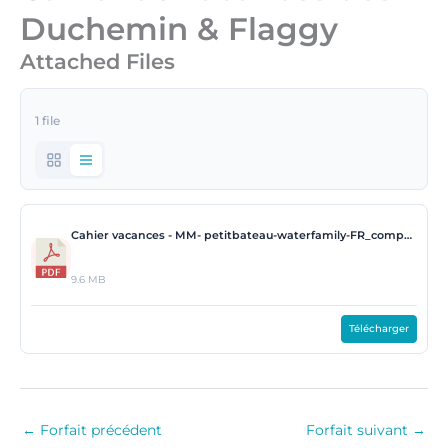
Duchemin & Flaggy
Attached Files
1 file
Cahier vacances - MM- petitbateau-waterfamily-FR_compressed.pdf
9.6 MB
Télécharger
←
Forfait précédent
Forfait suivant
→