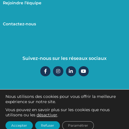
Rejoindre l’équipe
Contactez-nous
Suivez-nous sur les réseaux sociaux
F
I
L
Y
a
n
i
o
c
s
n
u
e
t
k
t
b
a
e
u
o
g
d
b
o
r
i
e
Nous utilisons des cookies pour vous offrir la meilleure
k
a
n
Mentions légales
expérience sur notre site.
-
m
-
f
i
Vous pouvez en savoir plus sur les cookies que nous
n
utilisons ou les
désactiver
.
Politique de confidentialité
Accepter
Refuser
Paramétrer