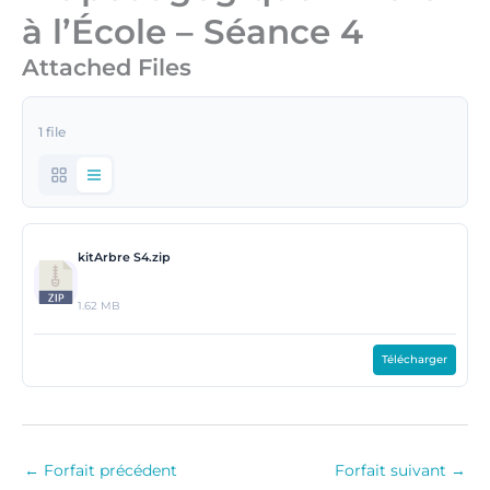
à l’École – Séance 4
Attached Files
1 file
kitArbre S4.zip
1.62 MB
Télécharger
←
Forfait précédent
Forfait suivant
→