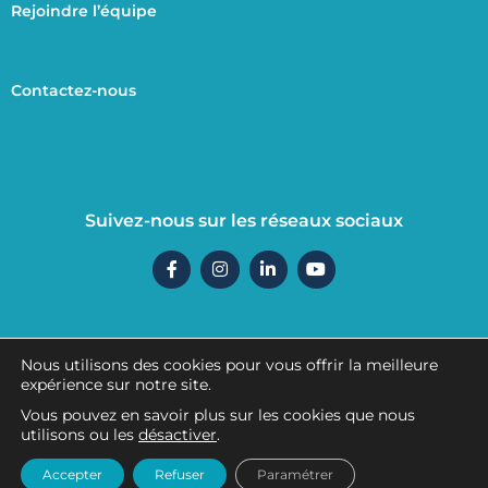
Rejoindre l’équipe
Contactez-nous
Suivez-nous sur les réseaux sociaux
F
I
L
Y
a
n
i
o
c
s
n
u
e
t
k
t
b
a
e
u
o
g
d
b
o
r
i
e
Nous utilisons des cookies pour vous offrir la meilleure
k
a
n
Mentions légales
expérience sur notre site.
-
m
-
f
i
Vous pouvez en savoir plus sur les cookies que nous
n
utilisons ou les
désactiver
.
Politique de confidentialité
Accepter
Refuser
Paramétrer