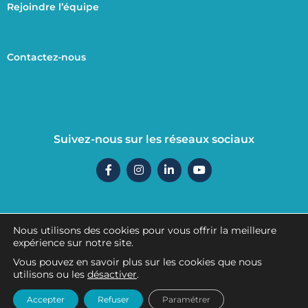
Rejoindre l’équipe
Contactez-nous
Suivez-nous sur les réseaux sociaux
F
I
L
Y
a
n
i
o
c
s
n
u
e
t
k
t
b
a
e
u
o
g
d
b
o
r
i
e
Nous utilisons des cookies pour vous offrir la meilleure
k
a
n
Mentions légales
expérience sur notre site.
-
m
-
f
i
Vous pouvez en savoir plus sur les cookies que nous
n
utilisons ou les
désactiver
.
Politique de confidentialité
Accepter
Refuser
Paramétrer