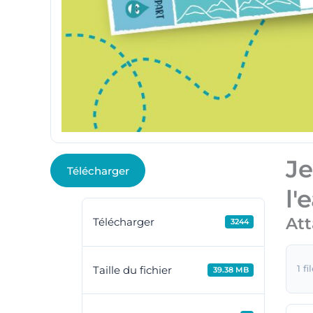
Je
Télécharger
l'
Att
Télécharger
3244
1 fi
Taille du fichier
39.38 MB