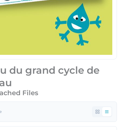
u du grand cycle de
eau
ached Files
le