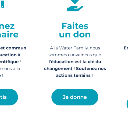
nez
Faites
aire
un don
jet commun
À la Water Family, nous
E
ucation à
sommes convaincus que
entifique
!
l’
éducation est la clé du
issons à la
changement
!
Soutenez nos
 !
actions
terrains
!
tis
Je donne