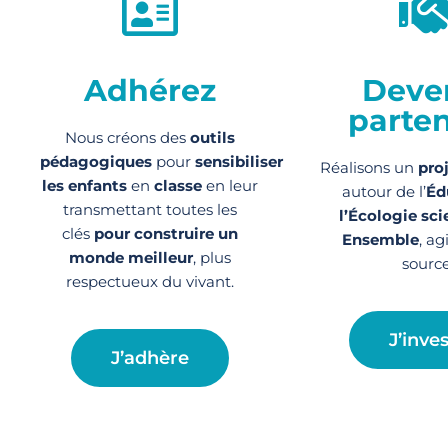
Adhérez
Deve
parten
Nous créons des
outils
pédagogiques
pour
sensibiliser
Réalisons un
pro
les enfants
en
classe
en leur
autour de l’
Éd
transmettant toutes les
l’Écologie sci
clés
pour construire un
Ensemble
, ag
monde meilleur
, plus
source
respectueux du vivant.
J’inves
J’adhère