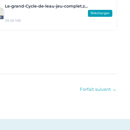
Le-grand-Cycle-de-leau-jeu-complet.zip
Télécharger
39.38 MB
Forfait suivant
→