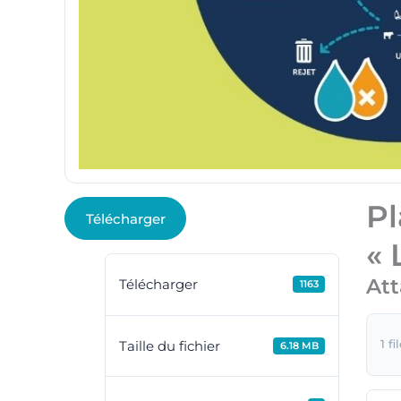
Pl
Télécharger
« 
Att
Télécharger
1163
1 fi
Taille du fichier
6.18 MB