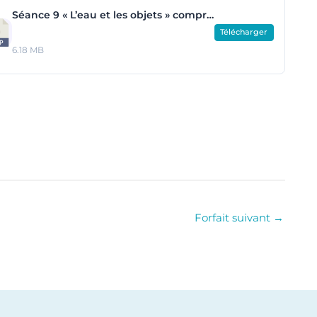
Séance 9 « L’eau et les objets » compressed.zip
Télécharger
6.18 MB
Forfait suivant
→