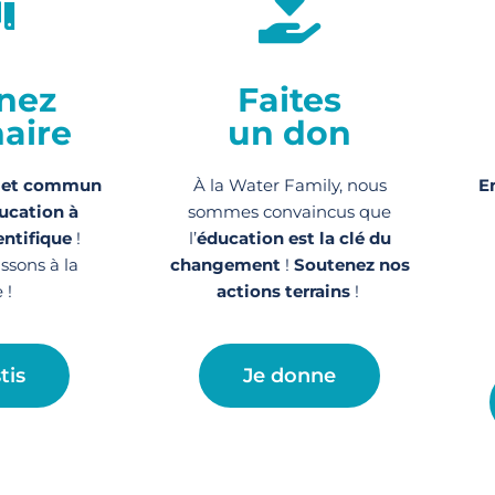
nez
Faites
aire
un don
jet commun
À la Water Family, nous
E
ucation à
sommes convaincus que
entifique
!
l’
éducation est la clé du
issons à la
changement
!
Soutenez nos
 !
actions
terrains
!
tis
Je donne