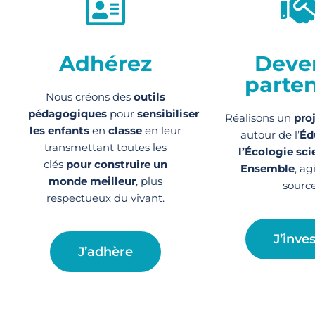
Adhérez
Deve
parten
Nous créons des
outils
pédagogiques
pour
sensibiliser
Réalisons un
pro
les enfants
en
classe
en leur
autour de l’
Éd
transmettant toutes les
l’Écologie sci
clés
pour construire un
Ensemble
, ag
monde meilleur
, plus
source
respectueux du vivant.
J’inves
J’adhère