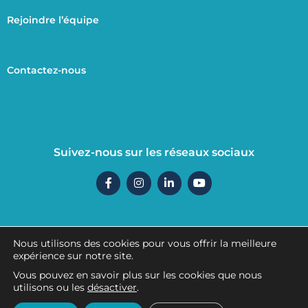
Rejoindre l’équipe
Contactez-nous
Suivez-nous sur les réseaux sociaux
F
I
L
Y
a
n
i
o
c
s
n
u
e
t
k
t
b
a
e
u
o
g
d
b
o
r
i
e
Nous utilisons des cookies pour vous offrir la meilleure
k
a
n
Mentions légales
expérience sur notre site.
-
m
-
f
i
Vous pouvez en savoir plus sur les cookies que nous
n
utilisons ou les
désactiver
.
Politique de confidentialité