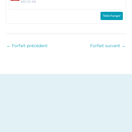
660.32 KB
Télécharger
←
Forfait précédent
Forfait suivant
→