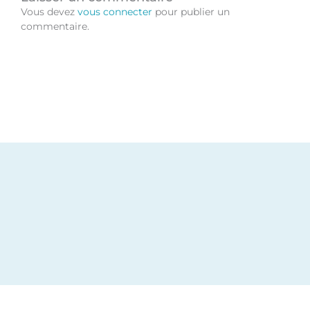
r
i
o
e
Vous devez
vous connecter
pour publier un
a
n
k
commentaire.
m