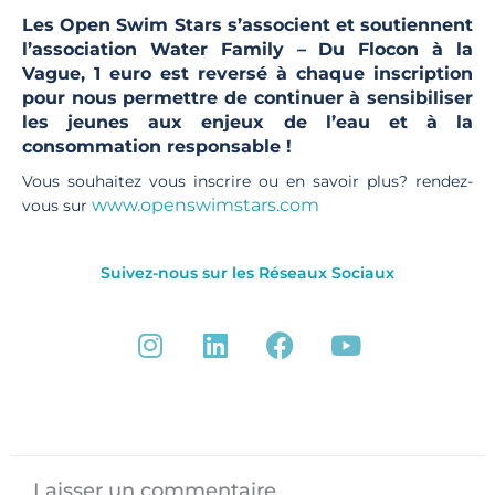
Les Open Swim Stars s’associent et soutiennent
l’association Water Family – Du Flocon à la
Vague, 1 euro est reversé à chaque inscription
pour nous permettre de continuer à sensibiliser
les jeunes aux enjeux de l’eau et à la
consommation responsable !
Vous souhaitez vous inscrire ou en savoir plus? rendez-
www.openswimstars.com
vous sur
Suivez-nous sur les Réseaux Sociaux
I
L
F
Y
n
i
a
o
s
n
c
u
t
k
e
t
a
e
b
u
g
d
o
b
Laisser un commentaire