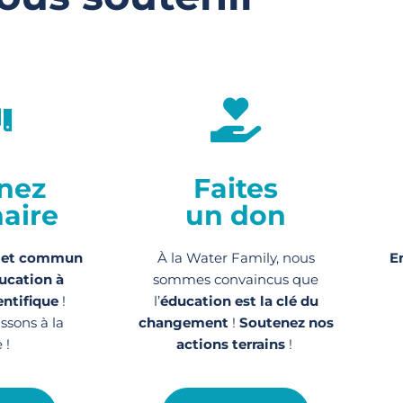
nez
Faites
aire
un don
jet commun
À la Water Family, nous
E
ucation à
sommes convaincus que
entifique
!
l’
éducation est la clé du
issons à la
changement
!
Soutenez nos
 !
actions
terrains
!