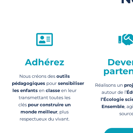
Adhérez
Deve
parten
Nous créons des
outils
pédagogiques
pour
sensibiliser
Réalisons un
pro
les enfants
en
classe
en leur
autour de l’
Éd
transmettant toutes les
l’Écologie sci
clés
pour construire un
Ensemble
, ag
monde meilleur
, plus
source
respectueux du vivant.