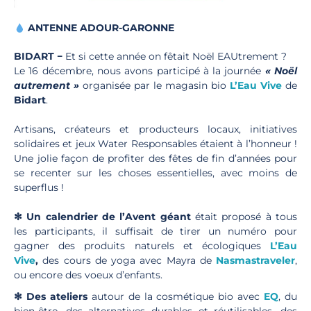
ANTENNE ADOUR-GARONNE
BIDART −
Et si cette année on fêtait Noël EAUtrement ?
Le 16 décembre, nous avons participé à la journée
« Noël
autrement »
organisée par le magasin bio
L’Eau Vive
de
Bidart
.
Artisans, créateurs et producteurs locaux, initiatives
solidaires et jeux Water Responsables étaient à l’honneur !
Une jolie façon de profiter des fêtes de fin d’années pour
se recenter sur les choses essentielles, avec moins de
superflus !
✻ Un calendrier de l’Avent géant
était proposé à tous
les participants, il suffisait de tirer un numéro pour
gagner des produits naturels et écologiques
L’Eau
Vive
,
des cours de yoga avec Mayra de
Nasmastraveler
,
ou encore des voeux d’enfants.
✻ Des ateliers
autour de la cosmétique bio avec
EQ
, du
bien-être, des alternatives durables et réutilisables, des