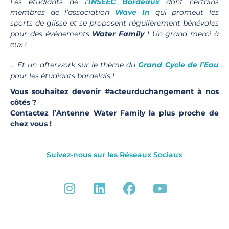
Les étudiants de l’
INSEEC Bordeaux
dont certains
membres de l’association
Wave In
qui promeut les
sports de glisse et se proposent régulièrement bénévoles
pour des événements
Water Family
! Un grand merci à
eux !
… Et un afterwork sur le thème du
Grand Cycle de l’Eau
pour les étudiants bordelais !
Vous souhaitez devenir #acteurduchangement à nos
côtés ?
Contactez l’Antenne Water Family la plus proche de
chez vous !
Suivez-nous sur les Réseaux Sociaux
I
L
F
Y
n
i
a
o
s
n
c
u
t
k
e
t