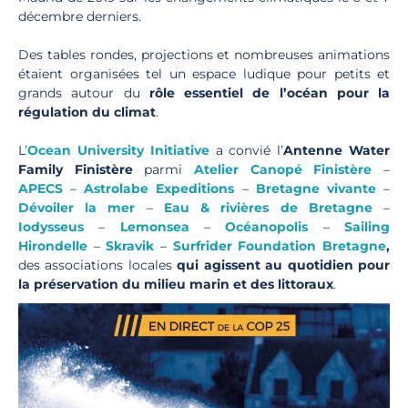
décembre derniers.
Des tables rondes, projections et nombreuses animations
étaient organisées tel un espace ludique pour petits et
grands autour du
rôle essentiel de l’océan pour la
régulation du climat
.
L’
Ocean University Initiative
a convié l’
Antenne Water
Family Finistère
parmi
Atelier Canopé Finistère
–
APECS
–
Astrolabe Expeditions
–
Bretagne vivante
–
Dévoiler la mer
–
Eau & rivières de Bretagne
–
Iodysseus
–
Lemonsea
–
Océanopolis
–
Sailing
Hirondelle
–
Skravik
–
Surfrider Foundation Bretagne
,
des associations locales
qui agissent au quotidien pour
la préservation du milieu marin et des littoraux
.