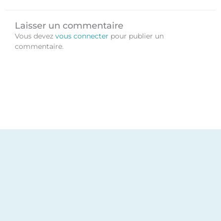
a
e
b
u
g
d
o
b
Laisser un commentaire
r
i
o
e
Vous devez
vous connecter
pour publier un
a
n
k
commentaire.
m