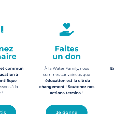
nez
Faites
aire
un don
jet commun
À la Water Family, nous
E
ucation à
sommes convaincus que
entifique
!
l’
éducation est la clé du
issons à la
changement
!
Soutenez nos
 !
actions
terrains
!
tis
Je donne