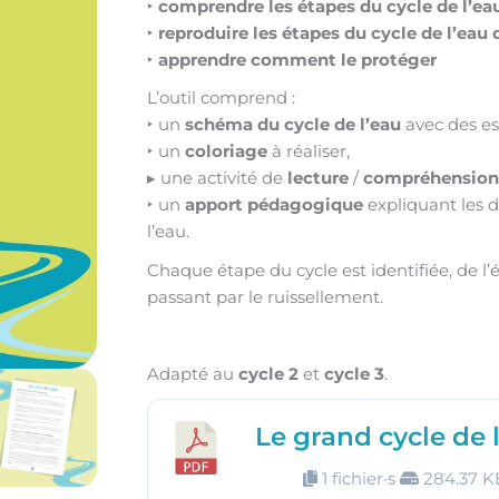
‣
comprendre les étapes du cycle de l’ea
‣
reproduire les étapes du cycle de l’eau
‣
apprendre comment le protéger
L’outil comprend :
‣ un
schéma du cycle de l’eau
avec des es
‣ un
coloriage
à réaliser,
▸ une activité de
lecture
/
compréhension
‣ un
apport pédagogique
expliquant les d
l’eau.
Chaque étape du cycle est identifiée, de l’év
passant par le ruissellement.
Adapté au
cycle 2
et
cycle 3
.
Le grand cycle de 
1 fichier·s
284.37 K