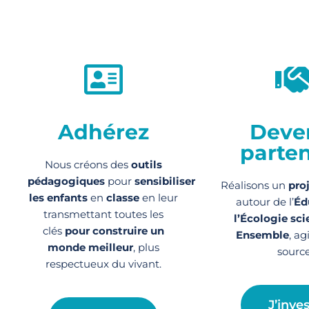
Adhérez
Deve
parten
Nous créons des
outils
pédagogiques
pour
sensibiliser
Réalisons un
pro
les enfants
en
classe
en leur
autour de l’
Éd
transmettant toutes les
l’Écologie sci
clés
pour construire un
Ensemble
, ag
monde meilleur
, plus
source
respectueux du vivant.
J’inves