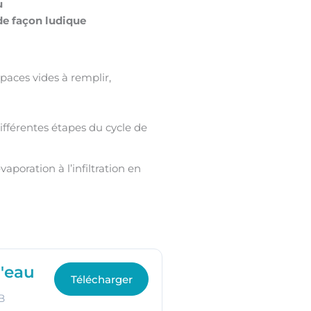
u
 de façon ludique
paces vides à remplir,
ifférentes étapes du cycle de
aporation à l’infiltration en
l'eau
Télécharger
B