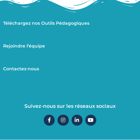
Téléchargez nos Outils Pédagogiques
Rejoindre l’équipe
Contactez-nous
Suivez-nous sur les réseaux sociaux
F
I
L
Y
a
n
i
o
c
s
n
u
e
t
k
t
b
a
e
u