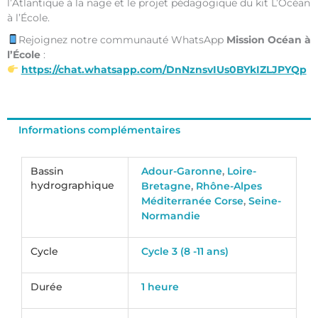
l’Atlantique à la nage et le projet pédagogique du kit L’Océan
à l’École.
Rejoignez notre communauté WhatsApp
Mission Océan à
l’École
:
https://chat.whatsapp.com/DnNznsvIUs0BYkIZLJPYQp
Informations complémentaires
Bassin
Adour-Garonne
,
Loire-
hydrographique
Bretagne
,
Rhône-Alpes
Méditerranée Corse
,
Seine-
Normandie
Cycle
Cycle 3 (8 -11 ans)
Durée
1 heure