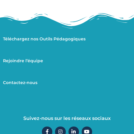
Téléchargez nos Outils Pédagogiques
Rejoindre l’équipe
Contactez-nous
Suivez-nous sur les réseaux sociaux
F
I
L
Y
a
n
i
o