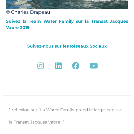
© Charles Drapeau
Suivez la Team Water Family sur la Transat Jacques
Vabre 2019
Suivez-nous sur les Réseaux Sociaux
I
L
F
Y
n
i
a
o
s
n
c
u
t
k
e
t
a
e
b
u
g
d
o
b
r
i
o
e
1 réflexion sur “La Water Family prend le large, cap sur
a
n
k
m
la Transat Jacques Vabre !”