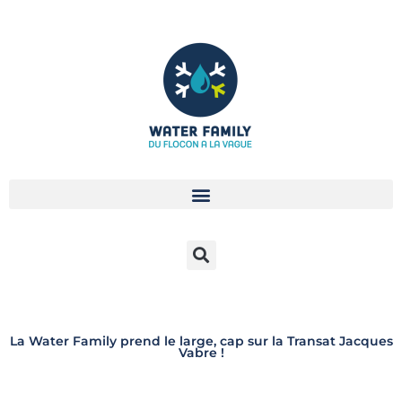
Aller
au
contenu
La Water Family prend le large, cap sur la Transat Jacques
Vabre !