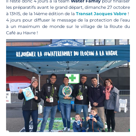
Il reste donc 4 jours à la team
Water Family
pour finaliser
les préparatifs avant le grand départ, dimanche 27 octobre
à 13h15, de la 14ème édition de la
Transat Jacques Vabre
!
4 jours pour diffuser le message de la protection de l’eau
à un maximum de monde sur le village de la Route du
Café au Havre !