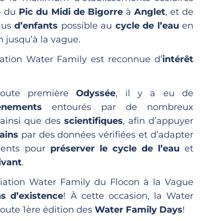
 – du
Pic du Midi de Bigorre
à
Anglet
, et de
lus
d’enfants
possible au
cycle de l’eau
en
n jusqu’à la vague.
ciation Water Family est reconnue d’
intérêt
toute première
Odyssée
, il y a eu de
nements
entourés par de nombreux
 ainsi que des
scientifiques
, afin d’appuyer
rains
par des données vérifiées et d’adapter
ents pour
préserver le cycle de l’eau
et
ivant
.
ciation Water Family du Flocon à la Vague
ns d’existence
! À cette occasion, la Water
toute 1ère édition des
Water Family Days
!