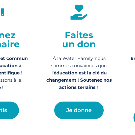
nez
Faites
aire
un don
jet commun
À la Water Family, nous
E
ucation à
sommes convaincus que
entifique
!
l’
éducation est la clé du
issons à la
changement
!
Soutenez nos
 !
actions
terrains
!
tis
Je donne