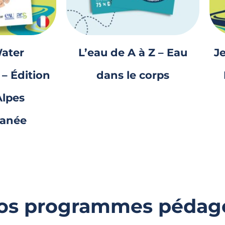
ater
L’eau de A à Z – Eau
Je
– Édition
dans le corps
lpes
ranée
nos programmes pédag