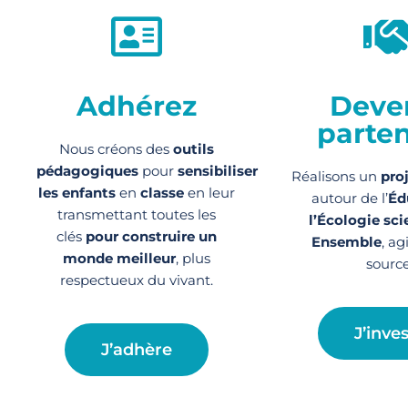
Adhérez
Deve
parten
Nous créons des
outils
pédagogiques
pour
sensibiliser
Réalisons un
pro
les enfants
en
classe
en leur
autour de l’
Éd
transmettant toutes les
l’Écologie sci
clés
pour construire un
Ensemble
, ag
monde meilleur
, plus
source
respectueux du vivant.
J’inves
J’adhère