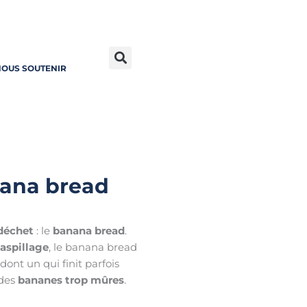
OUS SOUTENIR
nana bread
 déchet
: le
banana bread
.
aspillage
, le banana bread
dont un qui finit parfois
 des
bananes trop mûres
.