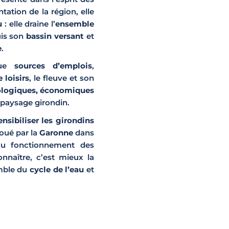
ation de la région, elle
au
: elle draine l’
ensemble
uis son
bassin versant
et
e
.
ue
sources d’emplois
,
 loisirs
, le fleuve et son
ologiques, économiques
paysage girondin.
ensibiliser les girondins
joué par la
Garonne
dans
du fonctionnement des
nnaître, c’est mieux la
emble du
cycle de l’eau
et