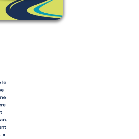
 le
se
 ne
ère
st
éan.
ent
. »