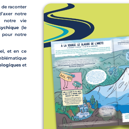
st de raconter
’axer notre
 notre vie
sychique
(le
e pour notre
el, et en ce
blématique
iologiques
et