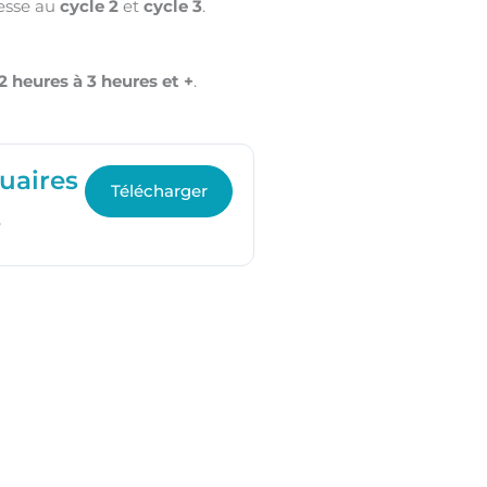
esse au
cycle 2
et
cycle 3
.
 2 heures à 3 heures et +
.
uaires
Télécharger
B