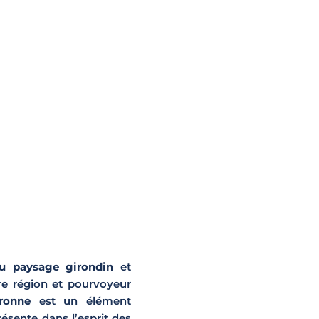
du paysage girondin
et
re région et pourvoyeur
ronne
est un élément
ésente dans l’esprit des