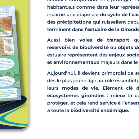
habitant.e.s comme dans leur représent
incarne une étape clé du
cycle de l’e
des précipitations
qui ruissellent dep
terminent dans l’
estuaire de la Girond
Aussi bien
voies de transport
q
réservoirs de biodiversité
ou
objets de
estuaire représentent des
enjeux soci
et environnementaux
majeurs dans le 
Aujourd’hui, il devient primordial de
s
dès le plus jeune âge au rôle essentiel 
leurs
modes de vie
. Élément clé 
écosystèmes girondins
: mieux la co
protéger, et cela rend service à l’ens
à toute la
biodiversité endémique
.