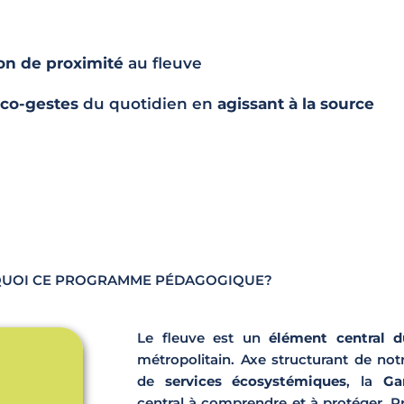
ion de proximité
au fleuve
co-gestes
du quotidien en
agissant à la source
UOI CE PROGRAMME PÉDAGOGIQUE?
Le fleuve est un
élément central 
métropolitain. Axe structurant de not
de
services écosystémiques
, la
Ga
central à comprendre et à protéger. Pr