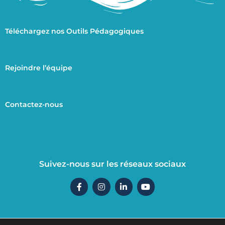
Téléchargez nos Outils Pédagogiques
Rejoindre l’équipe
Contactez-nous
Suivez-nous sur les réseaux sociaux
F
I
L
Y
a
n
i
o
c
s
n
u
e
t
k
t
b
a
e
u
o
g
d
b