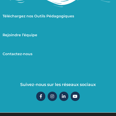
Téléchargez nos Outils Pédagogiques
Rejoindre l’équipe
Contactez-nous
Suivez-nous sur les réseaux sociaux
F
I
L
Y
a
n
i
o
c
s
n
u
e
t
k
t
b
a
e
u
o
g
d
b