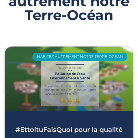
autrement notre
Terre-Océan
Page
Page
Page
Page
HABITEZ AUTREMENT NOTRE TERRE-OCÉAN
#EttoituFaisQuoi pour la qualité