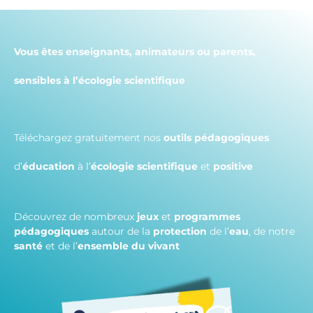
Vous êtes enseignants, animateurs ou parents,
sensibles à l’écologie scientifique
Téléchargez gratuitement nos
outils pédagogiques
d’
éducation
à l’
écologie scientifique
et
positive
Découvrez de nombreux
jeux
et
programmes
pédagogiques
autour de la
protection
de l’
eau
, de notre
santé
et de l’
ensemble du vivant