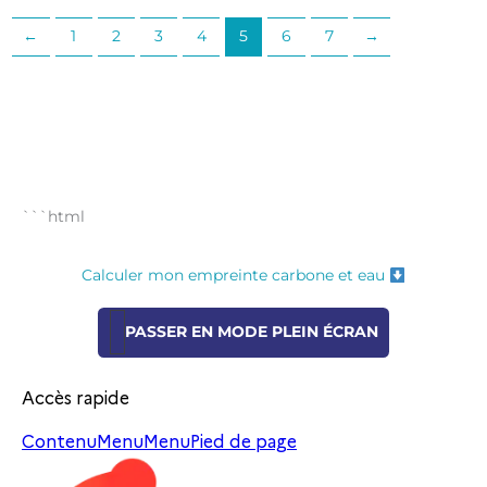
←
1
2
3
4
5
6
7
→
```html
Calculer mon empreinte carbone et eau
PASSER EN MODE PLEIN ÉCRAN